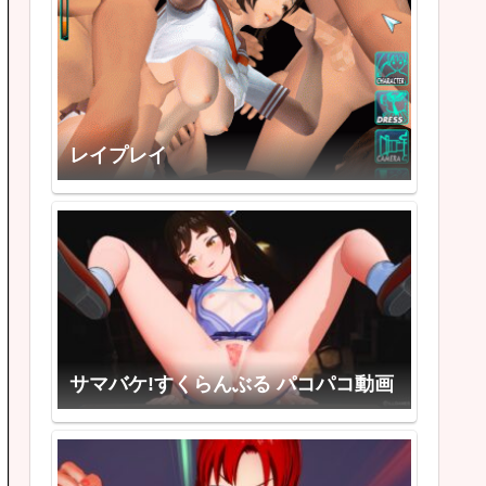
レイプレイ
サマバケ!すくらんぶる パコパコ動画