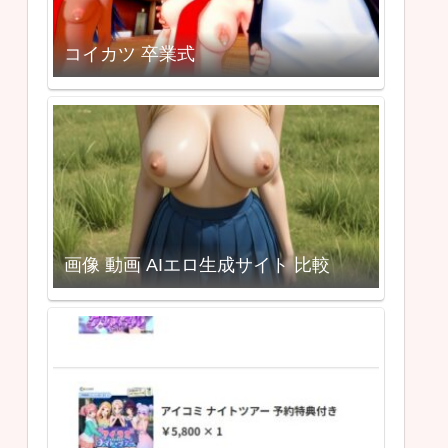
コイカツ 卒業式
画像 動画 AIエロ生成サイト 比較