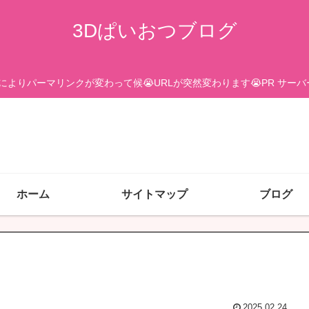
3Dぱいおつブログ
更によりパーマリンクが変わって候😭URLが突然変わります😭PR サ
ホーム
サイトマップ
ブログ
2025.02.24