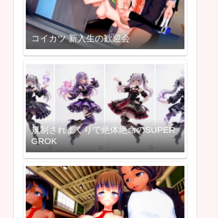
コイカツ 新入生の歓迎会
規制されまくりで絶体絶命のSUPER
GROK