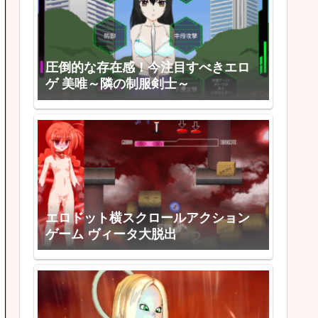
圧倒的な存在感！今注目すべきエロ
ゲ 美唯～隣の制服剣士～
エロドット横スクロールアクション
ゲーム ヴィータ大脱出