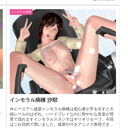
インモラル病棟
インモラル病棟 沙耶
・
Ｗピースアへ放尿インモラル病棟は初心者が手を出すと大
探
凶レベルのはずれ。ハードプレイなのに和やかな音楽が背
な
景で流れますインモラルスタジオはギリギリセーフ。今回
はこれ目的で買いました。放尿や汁をアニメで表現できる