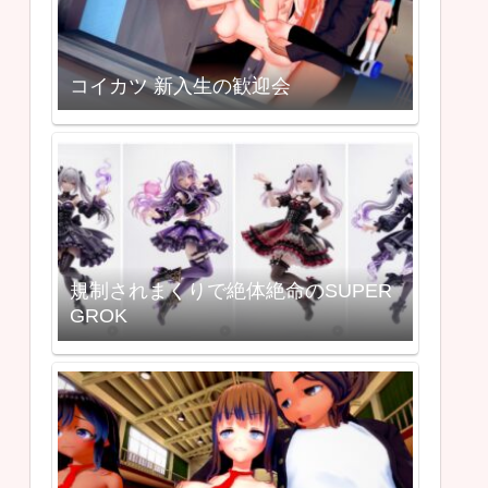
コイカツ 新入生の歓迎会
規制されまくりで絶体絶命のSUPER
GROK