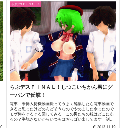
らぶデスＦＩＮＡＬ！
らぶデスＦＩＮＡＬ！しつこいちかん男にグ
ーパンで反撃！
１
こ
電車 未挿入待機動画撮ってうまく編集したら電車動画で
ス
きると思ったけどめんどそうなのでやめました余ったので
。
モザ棒をぐるぐる回してみる この男たちの服はどこにあ
るの？半脱ぎないからいつもはおっぱい出してます 制服
もいいね！
30
2013.11.19