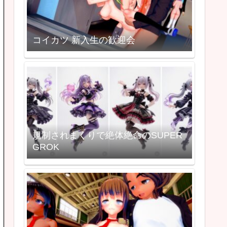
コイカツ 新入生の歓迎会
規制されまくりで絶体絶命のSUPER
GROK