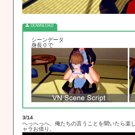
シーンデータ
身長０で
3/14
へっへっへ、俺たちの言うことを聞いたら楽
ャラお借り。