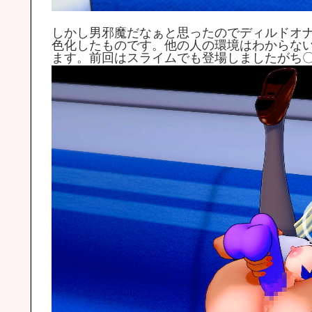
しかし男邪魔だなぁと思ったのでディルドオ
色化したものです。他の人の環境はわからない
ます。前回はスライムでも登場しましたがち
動
画
プ
レ
ー
ヤ
ー