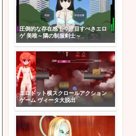
圧倒的な存在感！今注目すべきエロ
ゲ 美唯～隣の制服剣士～
エロドット横スクロールアクション
ゲーム ヴィータ大脱出