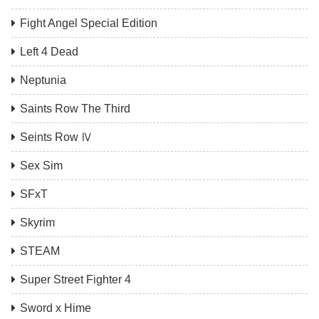
Fight Angel Special Edition
Left 4 Dead
Neptunia
Saints Row The Third
Seints Row Ⅳ
Sex Sim
SFxT
Skyrim
STEAM
Super Street Fighter 4
Sword x Hime