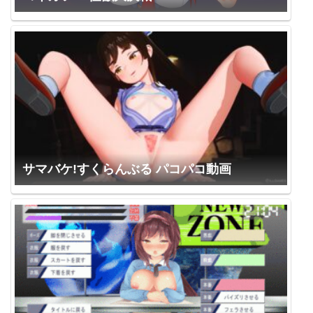
サマバケ!すくらんぶる パコパコ動画