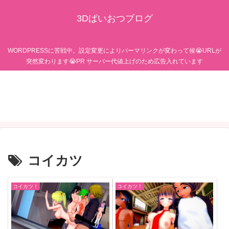
3Dぱいおつブログ
WORDPRESSに苦戦中。設定変更によりパーマリンクが変わって候😭URLが
突然変わります😭PR サーバー代値上げのため広告入れています
コイカツ
コイカツ！
コイカツ！