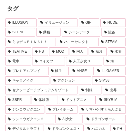
タグ
ILLUSION
イリュージョン
GIF
NUDE
SCENE
動画
シーンデータ
獣姦
らぶデスＦＩＮＡＬ！
ハニーセレクト
STEAM
TEATIME
HS
MOD
同人
痴漢
水着
電車
コイカツ
人工少女３
海
プレミアムプレイ
触手
VNGE
ILLGAMES
キャラメイク
アクション
SIMS3
セクシービーチプレミアムリゾート
制服
凌辱
SBPR
体験版
ドットアニメ
SKYRIM
ジンコウガクエン
プレイホーム
サマバケ!すくらんぶる
ジンコウガクエン２
AI少女
ドラゴンボール
デジタルクラフト
ドラゴンクエスト
ハニカム
PH