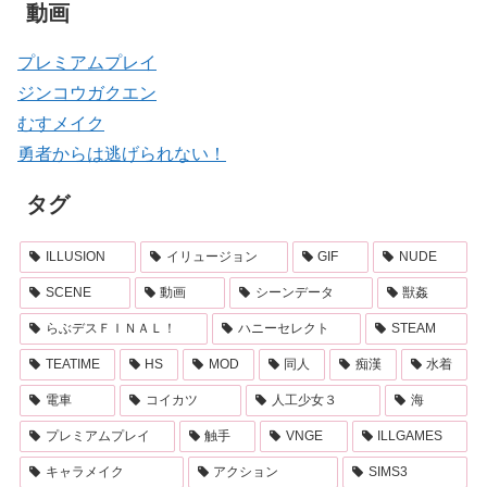
動画
プレミアムプレイ
ジンコウガクエン
むすメイク
勇者からは逃げられない！
タグ
ILLUSION
イリュージョン
GIF
NUDE
SCENE
動画
シーンデータ
獣姦
らぶデスＦＩＮＡＬ！
ハニーセレクト
STEAM
TEATIME
HS
MOD
同人
痴漢
水着
電車
コイカツ
人工少女３
海
プレミアムプレイ
触手
VNGE
ILLGAMES
キャラメイク
アクション
SIMS3