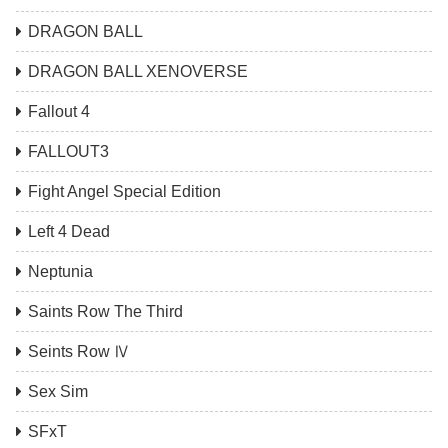
DRAGON BALL
DRAGON BALL XENOVERSE
Fallout 4
FALLOUT3
Fight Angel Special Edition
Left 4 Dead
Neptunia
Saints Row The Third
Seints Row Ⅳ
Sex Sim
SFxT