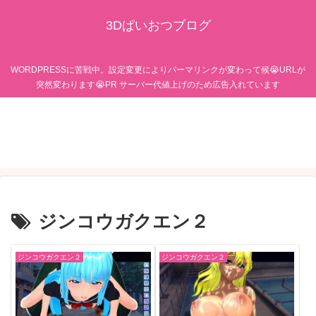
3Dぱいおつブログ
WORDPRESSに苦戦中。設定変更によりパーマリンクが変わって候😭URLが
突然変わります😭PR サーバー代値上げのため広告入れています
ジンコウガクエン２
ジンコウガクエン２
ジンコウガクエン２