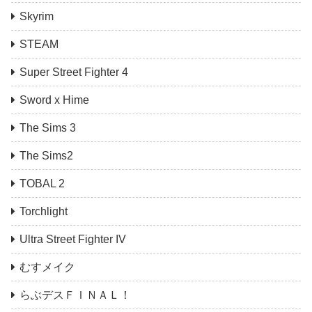
Skyrim
STEAM
Super Street Fighter 4
Sword x Hime
The Sims 3
The Sims2
TOBAL 2
Torchlight
Ultra Street Fighter IV
むすメイク
らぶデスＦＩＮＡＬ！