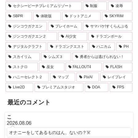
セクシービーチプレミアムリゾート
制服
凌辱
SBPR
体験版
ドットアニメ
SKYRIM
ジンコウガクエン
プレイホーム
サマバケ!すくらんぶる
ジンコウガクエン２
AI少女
ドラゴンボール
デジタルクラフト
ドラゴンクエスト
ハニカム
PH
スカイリム
シムズ３
勇者からは逃げられない！
ストクロ
巫女
FALLOUT4
FLASH
ハニーセレクト２
マップ
PixAI
レイプレイ
Live2D
プレミアムスタジオ
DOA
FPS
最近のコメント
こ
2026.08.06
オナニーをしてあるものはん、ないの？☠️