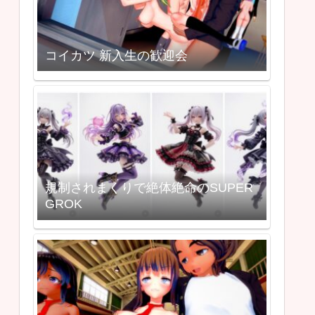
コイカツ 新入生の歓迎会
規制されまくりで絶体絶命のSUPER
GROK