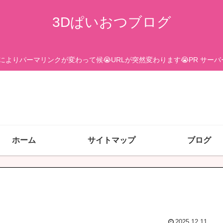
3Dぱいおつブログ
更によりパーマリンクが変わって候😭URLが突然変わります😭PR サ
ホーム
サイトマップ
ブログ
2025.12.11