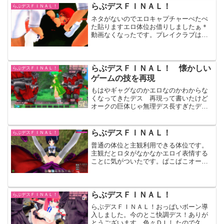
もはおっぱい出してます 制服もいい
らぶデスＦＩＮＡＬ！
らぶデスＦＩＮＡＬ！
ね！
ネタがないのでエロキャプチャーぺたぺ
た貼りますエロ体位お借りしましたぁ＊
動画なくなったです。プレイクラブは買
おうかどうしようか迷ってマス おそら
くプレプレとインモラル病棟とリアルプ
レイを足していつものイリュージョで割
ったような内容になるので...
らぶデスＦＩＮＡＬ！ 懐かしい
らぶデスＦＩＮＡＬ！
ゲームの技を再現
もはやギャグなのかエロなのかわからな
くなってきたデス 再現って書いたけど
オークの巨体じゃ無理デス長すぎたデ
ス まだ挿入しかつくってないのになん
だか完全燃焼ぎみデス笑顔充填中！お借
りしました。動画消えました。ドラゴン
らぶデスＦＩＮＡＬ！
らぶデスＦＩＮＡＬ！
アカデミーぷらす
普通の体位と主観利用できる体位です。
主観だとロタがなかなかエロイ表情する
ことに気がついたです。ぱこぱこオーク
正常位ロタｐｗ:teatime１８番が普通の体
位２０番が主観用に調整した体位ウラレ
タウン
らぶデスＦＩＮＡＬ！
らぶデスＦＩＮＡＬ！
らぶデスＦＩＮＡＬ！おっぱいボーン導
入しました。今のとこ快調デス！ありが
とうございます。色々ＤＬしたので久し