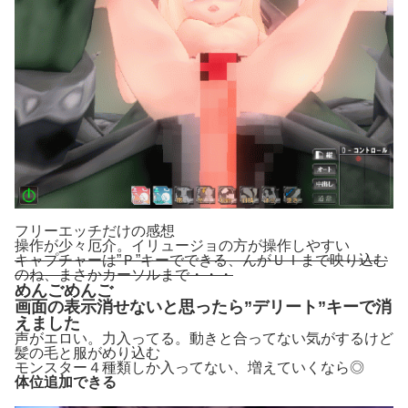
フリーエッチだけの感想
操作が少々厄介。イリュージョの方が操作しやすい
キャプチャーは”Ｐ”キーでできる、んがＵＩまで映り込む
のね、まさかカーソルまで・・・
めんごめんご
画面の表示消せないと思ったら”デリート”キーで消
えました
声がエロい。力入ってる。動きと合ってない気がするけど
髪の毛と服がめり込む
モンスター４種類しか入ってない、増えていくなら◎
体位追加できる