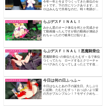
今年一年と今までつくってきた体位のセ
ットです。下の方にリンクあります。エ
ロはみんなで共有なのだ。時々奇跡が起
きたりなにやってもうまくいかないとき
がありました。しかしおっぱいは普遍な
のデス。ただちんポジマスターしたと思
らぶデスＦＩＮＡＬ！
らぶデスＦＩＮＡＬ！
ったのにうまくいかなくて...
みかん星のオーク体位を何とか完成させ
て動画撮ったんですが前の動画が凍結さ
れちゃったので岐阜だけ貼りま
す・・・。エロ体位をつくってるときに
脳みそが「またくっだらねーもんつくっ
てんな」って言ってきてつらかったで
す。外出しにＪS３のパイズリを表現...
らぶデスＦＩＮＡＬ！悪魔騎乗位
らぶデスＦＩＮＡＬ！
悪魔騎乗位↑の体位たむたむす～るで体位
つくってたら ロードするとクリーチャ
ーバグみたくなってしまったとです改造
前の使ってたんだけど もんでもつまん
でも先に進めなくなったのであきらめま
した＞＜
今日は何の日ふっふ～
らぶデスＦＩＮＡＬ！
今日はなんとあの子の誕生日。久しぶり
に起動、たむたむすっ！おっぱいより髪
の方がブルンブルン！？モザイクめちゃ
面倒臭かった。なおこのページは明日の
朝頃に消えるかもしれない。お借りした
体位もあるのだ。感謝。ひとやすみ。悪