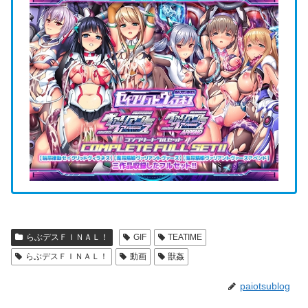
らぶデスＦＩＮＡＬ！
GIF
TEATIME
らぶデスＦＩＮＡＬ！
動画
獣姦
paiotsublog