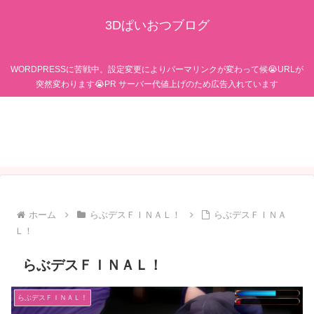
3Dぱいおつブログ
WORDPRESSに苦戦中。設定変更によりパーマリンクが変わって候😭URLが
突然変わります😭PR サーバー代値上げのため広告入れています
ホーム
らぶデスＦＩＮＡＬ！
らぶデスＦＩＮＡ
Ｌ！
らぶデスＦＩＮＡＬ！
らぶデスＦＩＮＡＬ！