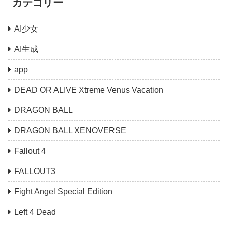
カテゴリー
AI少女
AI生成
app
DEAD OR ALIVE Xtreme Venus Vacation
DRAGON BALL
DRAGON BALL XENOVERSE
Fallout 4
FALLOUT3
Fight Angel Special Edition
Left 4 Dead