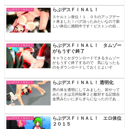
く合体して中田服を5枚も重ね着できるし
衣装が豊富なところがいい！半脱ぎでき
らぶデスＦＩＮＡＬ！
らぶデスＦＩＮＡＬ！
ないけどイリュージョの...
スケルトン座位！１．０５のアップデー
ト来ました！バグ治ったみたいなので新
しい体位に挑戦中です！ピストンの自動
生成がずれまくったのでまだピストン真
上だけしかつくってませんＳＳがんばり
すぎちゃった １．０５にアップデートし
たあとモンスターの体位...
らぶデスＦＩＮＡＬ！ タムゾー
らぶデスＦＩＮＡＬ！
がもうすぐ終了
キャラとかダウンロードできるタムゾー
がもうすぐ終了するので 気になったも
のをダウンロードしておくとよいぞ
らぶデスＦＩＮＡＬ！ 透明化
らぶデスＦＩＮＡＬ！
男の体を透明にしてみました。前やって
みたときは元州知事２と敵対する記憶合
金男みたいにぎらぎらになったのであき
らめてたんですがふと数字を半分にすれ
ばいいと思ったのでやってみました。神
ツールの材質編集で１を半分にすると半
透明！一部透明にしてみま...
らぶデスＦＩＮＡＬ！ エロ体位
らぶデスＦＩＮＡＬ！
２０１５