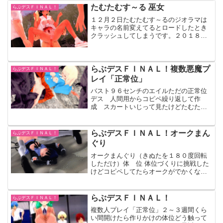
魔の襲撃！長い腕と尻尾の...
たむたむす～る 巫女
らぶデスＦＩＮＡＬ！
１２月２日たむたむす～るのジオラマは
キャラの名前変えてるとロードしたとき
クラッシュしてしまうです。２０１８年
まであと３０日！完堕スライムマスター
らぶデスＦＩＮＡＬ！複数悪魔プ
らぶデスＦＩＮＡＬ！
レイ「正常位」
バスト９６センチのエイルただの正常位
デス 人間用からコピペ繰り返して作
成 スカートいじって見たけどたむたむ
すーると本体とでは動きがちょっと違う
みたい あとずれまくってたちんぽじマ
スターしたかもでデス！動画消えまし
らぶデスＦＩＮＡＬ！オークまん
らぶデスＦＩＮＡＬ！
た。パロゴンクエスト -トロ...
ぐり
オークまんぐり（きぬたを１８０度回転
しただけ）体 位 体位づくりに挑戦した
けどコピペしてたらオークがでかくなっ
たりして途中でめんどくなってきまし
た あとは絶頂とオークの配置をうまく
できれば完成 オークの配置きつソー
らぶデスＦＩＮＡＬ！
らぶデスＦＩＮＡＬ！
ダ ノーパッチだとモンスタ...
複数人プレイ「正常位」２～３週間くら
い間開けたら作りかけの体位どう触って