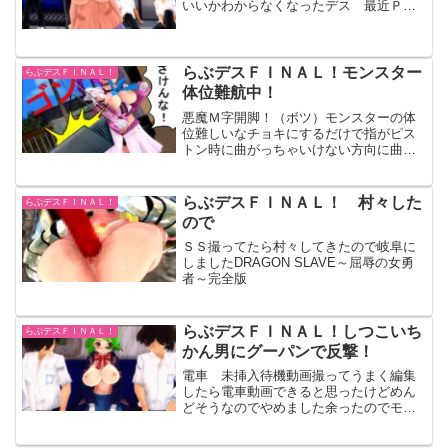
いいかわからなくなったデス 最近ＰＣ
の爆音がひどいデスくぱぁ.anmお借りし
ましたときどき掲示板見に行ったりする
とグラがみんなとなんか違うデス これ
は今回撮ったＳＳの設...
らぶデスＦＩＮＡＬ！モンスター
らぶデスＦＩＮＡＬ！
体位難航中！
悪魔Ｍ字開脚！（ボツ）モンスターの体
位難しいなチョキにするだけで指がピス
トン時に曲がっちゃいけない方向に曲が
ってたりするし、すーるのときは大丈夫
なのに本体で見るとジャイアントの珍々
が３倍界王拳！強敵なのか！？はみ出さ
らぶデスＦＩＮＡＬ！ 村々した
らぶデスＦＩＮＡＬ！
ないようチンポジを１つず...
ので
ＳＳ撮ってたら村々してきたので岐阜に
しましたDRAGON SLAVE～屈辱の女勇
者～完全版
らぶデスＦＩＮＡＬ！しつこいち
らぶデスＦＩＮＡＬ！
かん男にグーパンで反撃！
電車 未挿入待機動画撮ってうまく編集
したら電車動画できると思ったけどめん
どそうなのでやめました余ったのでモザ
棒をぐるぐる回してみる この男たちの
服はどこにあるの？半脱ぎないからいつ