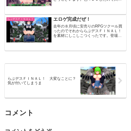
ぶりにたむたむす～るを遊びました。去
年は手を広げすぎたので今年は新しい体
位をつくりながらみかん星を減らそうと
思います。さっそくですが...
エロゲ完成だぜ！
らぶデスＦＩＮＡＬ！
去年の８月頃に安売りのRPGツクール買
ったのでそれかららぶデスＦＩＮＡＬ！
を素材にしこしこつくったです。登場人
物オークを操作して悪い人間たちにお仕
置きをするです！！！最初のボーナスキ
ャラであっさり全滅するかもしれないで
す！女の子は攻撃を受け...
らぶデスＦＩＮＡＬ！ 大変なことに？
気が付いてしまうま
コメント